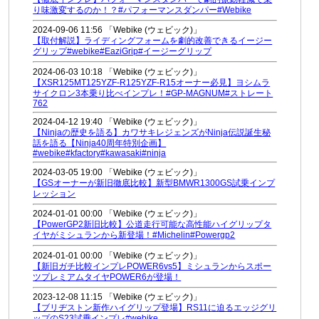
り味激変するのか！？#パフォーマンスダンパー#Webike
2024-09-06 11:56 「Webike (ウェビック)」
【取付解説】ライディングフォームを劇的改善できるイージー
グリップ#webike#EaziGrip#イージーグリップ
2024-06-03 10:18 「Webike (ウェビック)」
【XSR125MT125YZF-R125YZF-R15オーナー必見】ヨシムラ
サイクロン3本乗り比べインプレ！#GP-MAGNUM#ストレート
762
2024-04-12 19:40 「Webike (ウェビック)」
【Ninjaの歴史を語る】カワサキレジェンズがNinja伝説誕生秘
話を語る【Ninja40周年特別企画】
#webike#kfactory#kawasaki#ninja
2024-03-05 19:00 「Webike (ウェビック)」
【GSオーナーが新旧徹底比較】新型BMWR1300GS試乗インプ
レッション
2024-01-01 00:00 「Webike (ウェビック)」
【PowerGP2新旧比較】公道走行可能な高性能ハイグリップタ
イヤがミシュランから新登場！#Michelin#Powergp2
2024-01-01 00:00 「Webike (ウェビック)」
【新旧ガチ比較インプレPOWER6vs5】ミシュランからスポー
ツプレミアムタイヤPOWER6が登場！
2023-12-08 11:15 「Webike (ウェビック)」
【ブリヂストン新作ハイグリップ登場】RS11に迫るエッジグリ
ップのS23試乗インプレ#webike