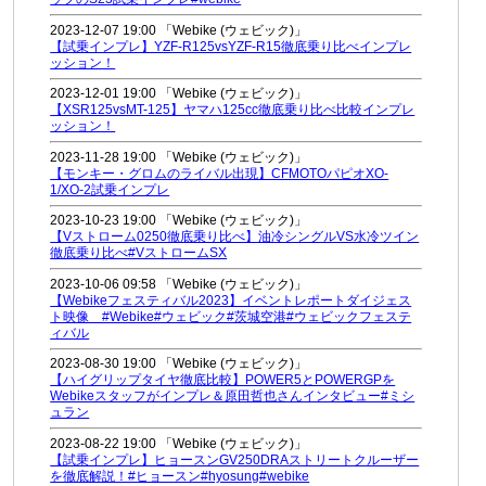
2023-12-07 19:00 「Webike (ウェビック)」
【試乗インプレ】YZF-R125vsYZF-R15徹底乗り比べインプレ
ッション！
2023-12-01 19:00 「Webike (ウェビック)」
【XSR125vsMT-125】ヤマハ125cc徹底乗り比べ比較インプレ
ッション！
2023-11-28 19:00 「Webike (ウェビック)」
【モンキー・グロムのライバル出現】CFMOTOパピオXO-
1/XO-2試乗インプレ
2023-10-23 19:00 「Webike (ウェビック)」
【Vストローム0250徹底乗り比べ】油冷シングルVS水冷ツイン
徹底乗り比べ#VストロームSX
2023-10-06 09:58 「Webike (ウェビック)」
【Webikeフェスティバル2023】イベントレポートダイジェス
ト映像 #Webike#ウェビック#茨城空港#ウェビックフェステ
ィバル
2023-08-30 19:00 「Webike (ウェビック)」
【ハイグリップタイヤ徹底比較】POWER5とPOWERGPを
Webikeスタッフがインプレ＆原田哲也さんインタビュー#ミシ
ュラン
2023-08-22 19:00 「Webike (ウェビック)」
【試乗インプレ】ヒョースンGV250DRAストリートクルーザー
を徹底解説！#ヒョースン#hyosung#webike